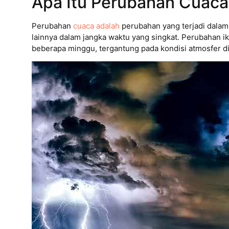
Apa Itu Perubahan Cuaca
Perubahan
cuaca adalah
perubahan yang terjadi dalam
lainnya dalam jangka waktu yang singkat. Perubahan ikl
beberapa minggu, tergantung pada kondisi atmosfer di