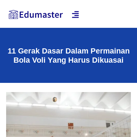
11 Gerak Dasar Dalam Permainan
Bola Voli Yang Harus Dikuasai