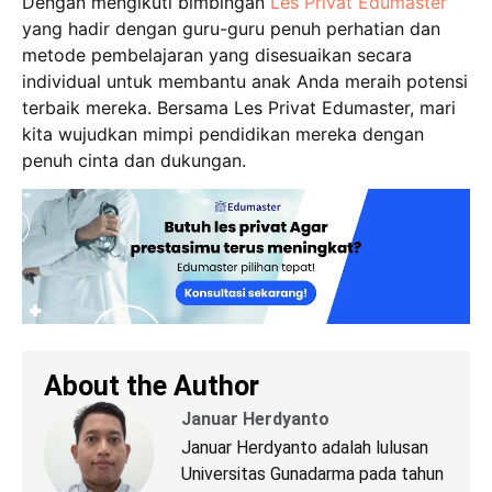
Dengan mengikuti bimbingan
Les Privat Edumaster
yang hadir dengan guru-guru penuh perhatian dan
metode pembelajaran yang disesuaikan secara
individual untuk membantu anak Anda meraih potensi
terbaik mereka. Bersama Les Privat Edumaster, mari
kita wujudkan mimpi pendidikan mereka dengan
penuh cinta dan dukungan.
About the Author
Januar Herdyanto
Januar Herdyanto adalah lulusan
Universitas Gunadarma pada tahun