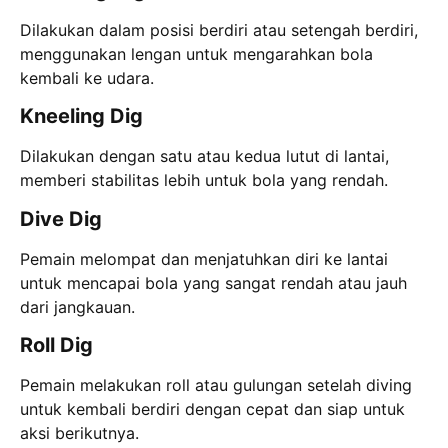
Dilakukan dalam posisi berdiri atau setengah berdiri,
menggunakan lengan untuk mengarahkan bola
kembali ke udara.
Kneeling Dig
Dilakukan dengan satu atau kedua lutut di lantai,
memberi stabilitas lebih untuk bola yang rendah.
Dive Dig
Pemain melompat dan menjatuhkan diri ke lantai
untuk mencapai bola yang sangat rendah atau jauh
dari jangkauan.
Roll Dig
Pemain melakukan roll atau gulungan setelah diving
untuk kembali berdiri dengan cepat dan siap untuk
aksi berikutnya.