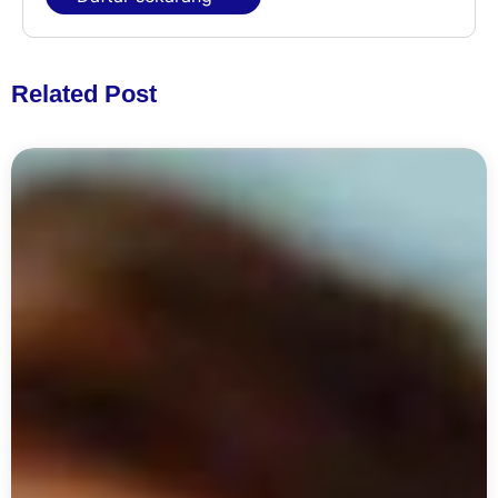
Related Post