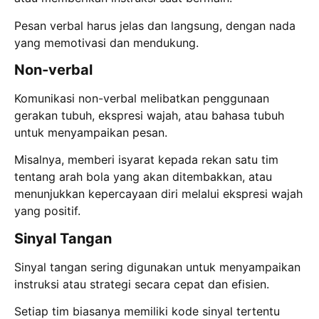
Pesan verbal harus jelas dan langsung, dengan nada
yang memotivasi dan mendukung.
Non-verbal
Komunikasi non-verbal melibatkan penggunaan
gerakan tubuh, ekspresi wajah, atau bahasa tubuh
untuk menyampaikan pesan.
Misalnya, memberi isyarat kepada rekan satu tim
tentang arah bola yang akan ditembakkan, atau
menunjukkan kepercayaan diri melalui ekspresi wajah
yang positif.
Sinyal Tangan
Sinyal tangan sering digunakan untuk menyampaikan
instruksi atau strategi secara cepat dan efisien.
Setiap tim biasanya memiliki kode sinyal tertentu