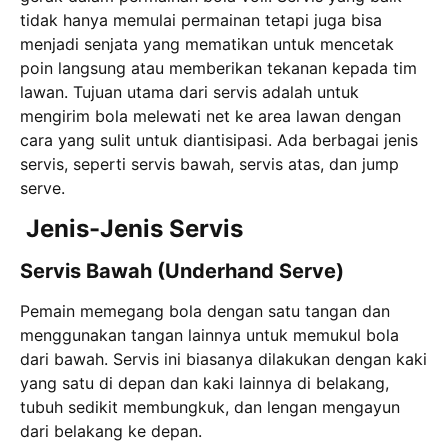
tidak hanya memulai permainan tetapi juga bisa
menjadi senjata yang mematikan untuk mencetak
poin langsung atau memberikan tekanan kepada tim
lawan. Tujuan utama dari servis adalah untuk
mengirim bola melewati net ke area lawan dengan
cara yang sulit untuk diantisipasi. Ada berbagai jenis
servis, seperti servis bawah, servis atas, dan jump
serve.
Jenis-Jenis Servis
Servis Bawah (Underhand Serve)
Pemain memegang bola dengan satu tangan dan
menggunakan tangan lainnya untuk memukul bola
dari bawah. Servis ini biasanya dilakukan dengan kaki
yang satu di depan dan kaki lainnya di belakang,
tubuh sedikit membungkuk, dan lengan mengayun
dari belakang ke depan.