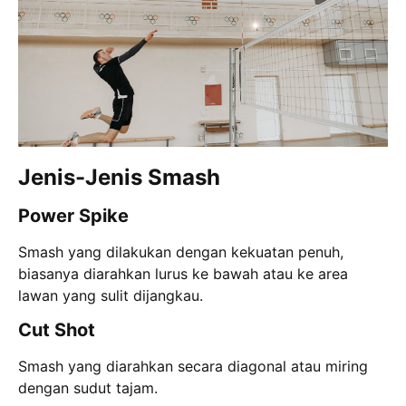
Jenis-Jenis Smash
Power Spike
Smash yang dilakukan dengan kekuatan penuh,
biasanya diarahkan lurus ke bawah atau ke area
lawan yang sulit dijangkau.
Cut Shot
Smash yang diarahkan secara diagonal atau miring
dengan sudut tajam.