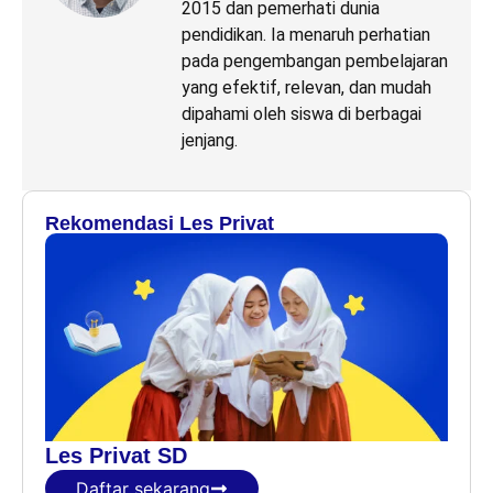
2015 dan pemerhati dunia
pendidikan. Ia menaruh perhatian
pada pengembangan pembelajaran
yang efektif, relevan, dan mudah
dipahami oleh siswa di berbagai
jenjang.
Rekomendasi Les Privat
Les Privat SD
Daftar sekarang