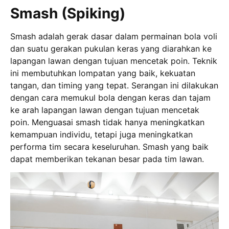
Smash (Spiking)
Smash adalah gerak dasar dalam permainan bola voli
dan suatu gerakan pukulan keras yang diarahkan ke
lapangan lawan dengan tujuan mencetak poin. Teknik
ini membutuhkan lompatan yang baik, kekuatan
tangan, dan timing yang tepat. Serangan ini dilakukan
dengan cara memukul bola dengan keras dan tajam
ke arah lapangan lawan dengan tujuan mencetak
poin. Menguasai smash tidak hanya meningkatkan
kemampuan individu, tetapi juga meningkatkan
performa tim secara keseluruhan. Smash yang baik
dapat memberikan tekanan besar pada tim lawan.