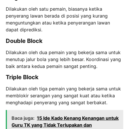
Dilakukan oleh satu pemain, biasanya ketika
penyerang lawan berada di posisi yang kurang
menguntungkan atau ketika penyerangan lawan
dapat diprediksi.
Double Block
Dilakukan oleh dua pemain yang bekerja sama untuk
menutup jalur bola yang lebih besar. Koordinasi yang
baik antara kedua pemain sangat penting.
Triple Block
Dilakukan oleh tiga pemain yang bekerja sama untuk
memblokir serangan yang sangat kuat atau ketika
menghadapi penyerang yang sangat berbakat.
Baca juga:
15 Ide Kado Kenang Kenangan untuk
Guru TK yang Tidak Terlupakan dan