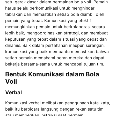
satu gerak dasar dalam permainan bola voli. Pemain
harus selalu berkomunikasi untuk menghindari
tabrakan dan memastikan setiap bola diambil oleh
pemain yang tepat. Komunikasi yang efektif
memungkinkan pemain untuk berkolaborasi secara
lebih baik, mengoordinasikan strategi, dan membuat
keputusan yang tepat dalam situasi yang cepat dan
dinamis. Baik dalam pertahanan maupun serangan,
komunikasi yang baik membantu memastikan bahwa
setiap pemain memahami peran mereka dan dapat
bekerja bersama-sama untuk mencapai tujuan tim.
Bentuk Komunikasi dalam Bola
Voli
Verbal
Komunikasi verbal melibatkan penggunaan kata-kata,
baik itu berbicara langsung dengan rekan satu tim
atau memberikan instruksi saat bermain.