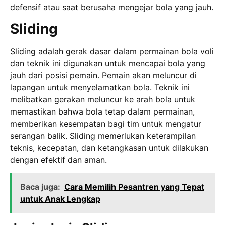
defensif atau saat berusaha mengejar bola yang jauh.
Sliding
Sliding adalah gerak dasar dalam permainan bola voli
dan teknik ini digunakan untuk mencapai bola yang
jauh dari posisi pemain. Pemain akan meluncur di
lapangan untuk menyelamatkan bola. Teknik ini
melibatkan gerakan meluncur ke arah bola untuk
memastikan bahwa bola tetap dalam permainan,
memberikan kesempatan bagi tim untuk mengatur
serangan balik. Sliding memerlukan keterampilan
teknis, kecepatan, dan ketangkasan untuk dilakukan
dengan efektif dan aman.
Baca juga:
Cara Memilih Pesantren yang Tepat
untuk Anak Lengkap