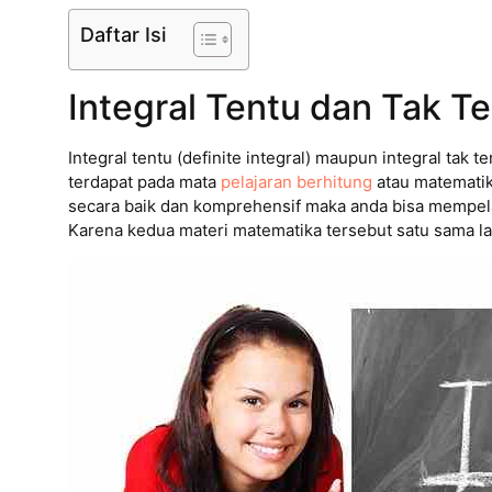
Daftar Isi
Integral Tentu dan Tak T
Integral tentu (definite integral) maupun integral tak t
terdapat pada mata
pelajaran berhitung
atau matemati
secara baik dan komprehensif maka anda bisa mempelaja
Karena kedua materi matematika tersebut satu sama la