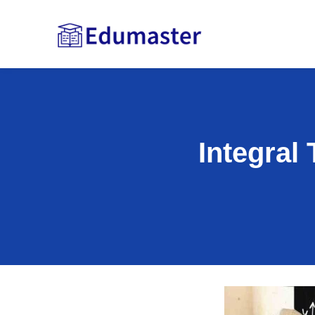
Integral