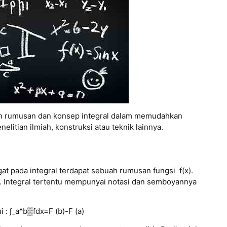
an rumusan dan konsep integral dalam memudahkan
litian ilmiah, konstruksi atau teknik lainnya.
at pada integral terdapat sebuah rumusan fungsi f(x).
dx. Integral tertentu mempunyai notasi dan semboyannya
i : ∫_a^b▒fdx=F (b)-F (a)