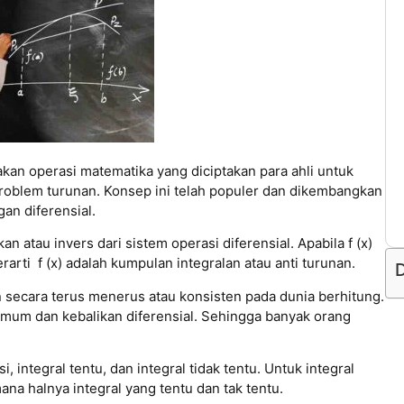
akan operasi matematika yang diciptakan para ahli untuk
problem turunan. Konsep ini telah populer dan dikembangkan
an diferensial.
n atau invers dari sistem operasi diferensial. Apabila f (x)
rarti f (x) adalah kumpulan integralan atau anti turunan.
D
n secara terus menerus atau konsisten pada dunia berhitung.
 umum dan kebalikan diferensial. Sehingga banyak orang
, integral tentu, dan integral tidak tentu. Untuk integral
ana halnya integral yang tentu dan tak tentu.