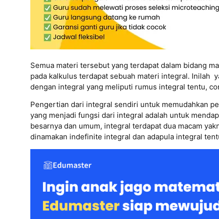
Semua materi tersebut yang terdapat dalam bidang mat
pada kalkulus terdapat sebuah materi integral. Inilah 
dengan integral yang meliputi rumus integral tentu, con
Pengertian dari integral sendiri untuk memudahkan p
yang menjadi fungsi dari integral adalah untuk mendapat
besarnya dan umum, integral terdapat dua macam yakni
dinamakan indefinite integral dan adapula integral tent