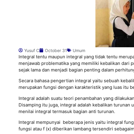
Yusuf C
October 31
Umum
Integral tentu maupun integral yang tidak tentu merup
menjawab problematika yang memiliki kebalikan dari 
sejak lama dan menjadi bagian penting dalam perhitung
Secara bahasa pengertian integral yaitu sebuah kebalika
merupakan fungsi dengan karakteristik yang luas itu be
Integral adalah suatu teori penambahan yang dilakuka
Disamping itu juga, integral adalah kebalikan turunan
menilai integral termasuk bagian anti turunan.
Integral mempunyai beberapa jenis yaitu integral fungsi
fungsi atau f (x) diberikan lambang tersendiri sebagaim