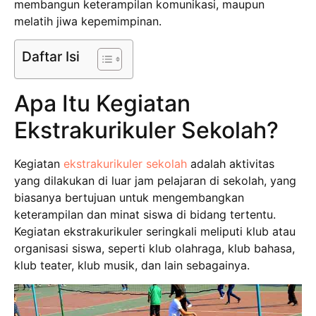
membangun keterampilan komunikasi, maupun
melatih jiwa kepemimpinan.
Daftar Isi
Apa Itu Kegiatan
Ekstrakurikuler Sekolah?
Kegiatan
ekstrakurikuler sekolah
adalah aktivitas
yang dilakukan di luar jam pelajaran di sekolah, yang
biasanya bertujuan untuk mengembangkan
keterampilan dan minat siswa di bidang tertentu.
Kegiatan ekstrakurikuler seringkali meliputi klub atau
organisasi siswa, seperti klub olahraga, klub bahasa,
klub teater, klub musik, dan lain sebagainya.