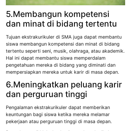
5.Membangun kompetensi
dan minat di bidang tertentu
Tujuan ekstrakurikuler di SMA juga dapat membantu
siswa membangun kompetensi dan minat di bidang
tertentu seperti seni, musik, olahraga, atau akademik.
Hal ini dapat membantu siswa memperdalam
pengetahuan mereka di bidang yang diminati dan
mempersiapkan mereka untuk karir di masa depan.
6.Meningkatkan peluang karir
dan perguruan tinggi
Pengalaman ekstrakurikuler dapat memberikan
keuntungan bagi siswa ketika mereka melamar
pekerjaan atau perguruan tinggi di masa depan.