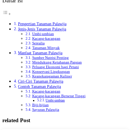
Daftar Isi
Pengertian Tanaman Palawija
Jenis-Jenis Tanaman Palawija
Umbi-umbian
Kacang-kacangan
Serealia
Tanaman Minyak
Manfaat Tanaman Palawija
Sumber Nutrisi Penting
Mendukung Ketahanan Pangan
Peluang Ekonomi bagi Petani
Konservasi Lingkungan
Keanekaragaman Kuliner
Ciri-Ciri Tanaman Palawija
Contoh Tanaman Palawija
Kacang-kacangan
Kacang-kacangan Berserat Tinggi
Umbi-umbian
Biji-bijian
Sayuran Palawija
related Post