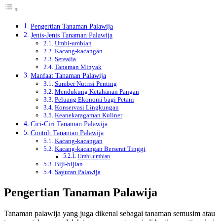
Pengertian Tanaman Palawija
Jenis-Jenis Tanaman Palawija
Umbi-umbian
Kacang-kacangan
Serealia
Tanaman Minyak
Manfaat Tanaman Palawija
Sumber Nutrisi Penting
Mendukung Ketahanan Pangan
Peluang Ekonomi bagi Petani
Konservasi Lingkungan
Keanekaragaman Kuliner
Ciri-Ciri Tanaman Palawija
Contoh Tanaman Palawija
Kacang-kacangan
Kacang-kacangan Berserat Tinggi
Umbi-umbian
Biji-bijian
Sayuran Palawija
Pengertian Tanaman Palawija
Tanaman palawija yang juga dikenal sebagai tanaman semusim atau