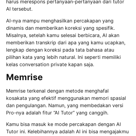
harus merespons pertanyaan-pertanyaan dari tutor
AI tersebut.
AI-nya mampu menghasilkan percakapan yang
dinamis dan memberikan koreksi yang spesifik.
Misalnya, setelah kamu selesai berbicara, AI akan
memberikan transkrip dari apa yang kamu ucapkan,
lengkap dengan koreksi pada tata bahasa atau
pilihan kata yang lebih natural. Ini seperti memiliki
kelas conversation private kapan saja.
Memrise
Memrise terkenal dengan metode menghafal
kosakata yang efektif menggunakan memori spasial
dan pengulangan. Namun, yang membedakan versi
Pro-nya adalah fitur “AI Tutor” yang canggih.
Kamu bisa masuk ke mode percakapan dengan AI
Tutor ini. Kelebihannya adalah AI ini bisa mengajakmu