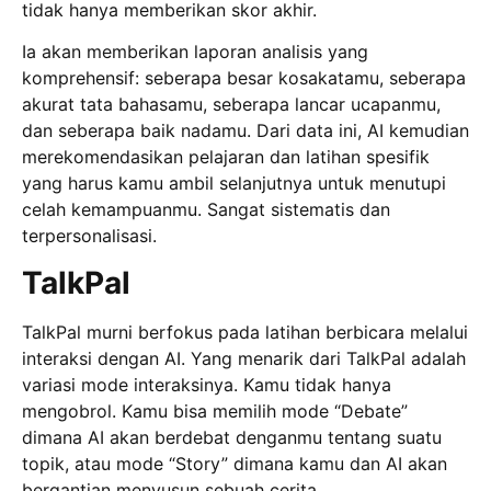
tidak hanya memberikan skor akhir.
Ia akan memberikan laporan analisis yang
komprehensif: seberapa besar kosakatamu, seberapa
akurat tata bahasamu, seberapa lancar ucapanmu,
dan seberapa baik nadamu. Dari data ini, AI kemudian
merekomendasikan pelajaran dan latihan spesifik
yang harus kamu ambil selanjutnya untuk menutupi
celah kemampuanmu. Sangat sistematis dan
terpersonalisasi.
TalkPal
TalkPal murni berfokus pada latihan berbicara melalui
interaksi dengan AI. Yang menarik dari TalkPal adalah
variasi mode interaksinya. Kamu tidak hanya
mengobrol. Kamu bisa memilih mode “Debate”
dimana AI akan berdebat denganmu tentang suatu
topik, atau mode “Story” dimana kamu dan AI akan
bergantian menyusun sebuah cerita.