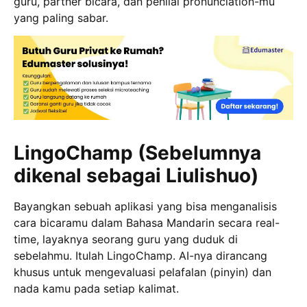
guru, partner bicara, dan penilai pronunciation-mu
yang paling sabar.
LingoChamp (Sebelumnya
dikenal sebagai Liulishuo)
Bayangkan sebuah aplikasi yang bisa menganalisis
cara bicaramu dalam Bahasa Mandarin secara real-
time, layaknya seorang guru yang duduk di
sebelahmu. Itulah LingoChamp. AI-nya dirancang
khusus untuk mengevaluasi pelafalan (pinyin) dan
nada kamu pada setiap kalimat.