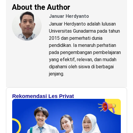
About the Author
Januar Herdyanto
Januar Herdyanto adalah lulusan
Universitas Gunadarma pada tahun
2015 dan pemerhati dunia
pendidikan. Ia menaruh perhatian
pada pengembangan pembelajaran
yang efektif, relevan, dan mudah
dipahami oleh siswa di berbagai
jenjang.
Rekomendasi Les Privat