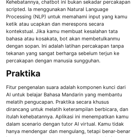
Kehebatannya, chatbot ini bukan sekadar percakapan
scripted. Ia menggunakan Natural Language
Processing (NLP) untuk memahami input yang kamu
ketik atau ucapkan dan merespons secara
kontekstual. Jika kamu membuat kesalahan tata
bahasa atau kosakata, bot akan membetulkanmu
dengan sopan. Ini adalah latihan percakapan tanpa
tekanan yang sangat berharga sebelum terjun ke
percakapan dengan manusia sungguhan.
Praktika
Fitur pengenalan suara adalah komponen kunci dari
AI untuk belajar Bahasa Mandarin yang membantu
melatih pengucapan. Praktika secara khusus
dirancang untuk melatih keterampilan berbicara, dan
itulah kehebatannya. Aplikasi ini menempatkan kamu
dalam scenario dengan tutor AI virtual. Kamu tidak
hanya mendengar dan mengulang, tetapi benar-benar