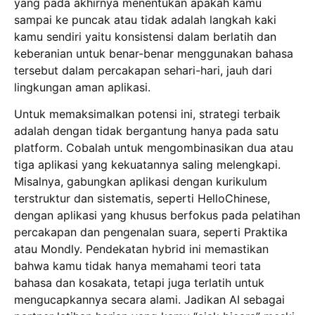
yang pada akhirnya menentukan apakah kamu
sampai ke puncak atau tidak adalah langkah kaki
kamu sendiri yaitu konsistensi dalam berlatih dan
keberanian untuk benar-benar menggunakan bahasa
tersebut dalam percakapan sehari-hari, jauh dari
lingkungan aman aplikasi.
Untuk memaksimalkan potensi ini, strategi terbaik
adalah dengan tidak bergantung hanya pada satu
platform. Cobalah untuk mengombinasikan dua atau
tiga aplikasi yang kekuatannya saling melengkapi.
Misalnya, gabungkan aplikasi dengan kurikulum
terstruktur dan sistematis, seperti HelloChinese,
dengan aplikasi yang khusus berfokus pada pelatihan
percakapan dan pengenalan suara, seperti Praktika
atau Mondly. Pendekatan hybrid ini memastikan
bahwa kamu tidak hanya memahami teori tata
bahasa dan kosakata, tetapi juga terlatih untuk
mengucapkannya secara alami. Jadikan AI sebagai