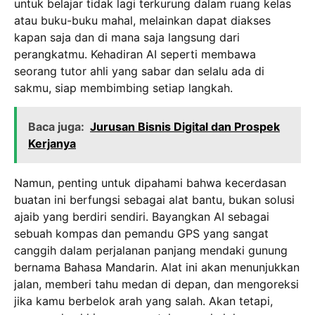
untuk belajar tidak lagi terkurung dalam ruang kelas
atau buku-buku mahal, melainkan dapat diakses
kapan saja dan di mana saja langsung dari
perangkatmu. Kehadiran AI seperti membawa
seorang tutor ahli yang sabar dan selalu ada di
sakmu, siap membimbing setiap langkah.
Baca juga:
Jurusan Bisnis Digital dan Prospek
Kerjanya
Namun, penting untuk dipahami bahwa kecerdasan
buatan ini berfungsi sebagai alat bantu, bukan solusi
ajaib yang berdiri sendiri. Bayangkan AI sebagai
sebuah kompas dan pemandu GPS yang sangat
canggih dalam perjalanan panjang mendaki gunung
bernama Bahasa Mandarin. Alat ini akan menunjukkan
jalan, memberi tahu medan di depan, dan mengoreksi
jika kamu berbelok arah yang salah. Akan tetapi,