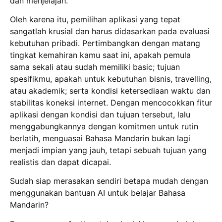
dan menjelajah.
Oleh karena itu, pemilihan aplikasi yang tepat
sangatlah krusial dan harus didasarkan pada evaluasi
kebutuhan pribadi. Pertimbangkan dengan matang
tingkat kemahiran kamu saat ini, apakah pemula
sama sekali atau sudah memiliki basic; tujuan
spesifikmu, apakah untuk kebutuhan bisnis, travelling,
atau akademik; serta kondisi ketersediaan waktu dan
stabilitas koneksi internet. Dengan mencocokkan fitur
aplikasi dengan kondisi dan tujuan tersebut, lalu
menggabungkannya dengan komitmen untuk rutin
berlatih, menguasai Bahasa Mandarin bukan lagi
menjadi impian yang jauh, tetapi sebuah tujuan yang
realistis dan dapat dicapai.
Sudah siap merasakan sendiri betapa mudah dengan
menggunakan bantuan AI untuk belajar Bahasa
Mandarin?