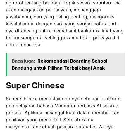
ngobrol tentang berbagai topik secara spontan. Dia
akan mengajukan pertanyaan, menanggapi
jawabanmu, dan yang paling penting, mengoreksi
kesalahanmu dengan cara yang sangat natural. AI-
nya dirancang untuk memahami bahkan kalimat yang
belum sempurna, sehingga kamu tetap percaya diri
untuk mencoba.
Baca juga:
Rekomendasi Boarding School
Bandung untuk Pilihan Terbaik bagi Anak
Super Chinese
Super Chinese mengklaim dirinya sebagai “platform
pembelajaran bahasa Mandarin berbasis AI seluruh
proses”. Aplikasi ini sangat kuat dalam memberikan
penilaian yang mendetail. Setelah kamu
menyelesaikan sebuah pelajaran atau tes, AI-nya