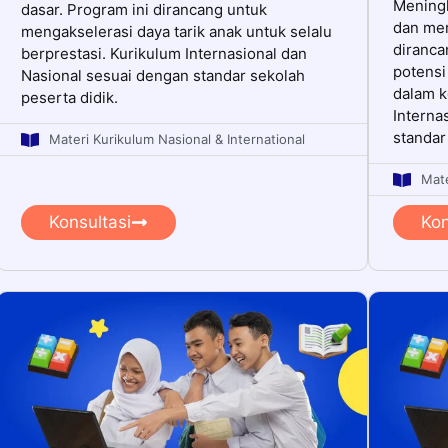
Mening
dasar. Program ini dirancang untuk
dan men
mengakselerasi daya tarik anak untuk selalu
diranc
berprestasi. Kurikulum Internasional dan
potensi
Nasional sesuai dengan standar sekolah
dalam k
peserta didik.
Interna
standar
Materi Kurikulum Nasional & International
Mate
Konsultasi
Kon