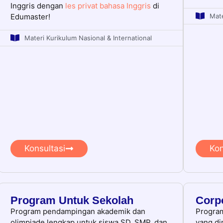
Inggris dengan
les privat bahasa Inggris
di
Mate
Edumaster!
Materi Kurikulum Nasional & International
Konsultasi
Kon
Program Untuk Sekolah
Corpo
Program pendampingan akademik dan
Progra
olimpiade lengkap untuk siswa SD, SMP, dan
yang di