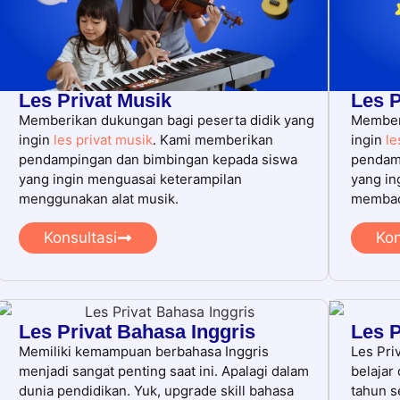
Les Privat Musik
Les P
Memberikan dukungan bagi peserta didik yang
Memberi
ingin
les privat musik
. Kami memberikan
ingin
le
pendampingan dan bimbingan kepada siswa
pendam
yang ingin menguasai keterampilan
yang in
menggunakan alat musik.
membac
Konsultasi
Kon
Les Privat Bahasa Inggris
Les P
Memiliki kemampuan berbahasa Inggris
Les Pri
menjadi sangat penting saat ini. Apalagi dalam
belajar 
dunia pendidikan. Yuk, upgrade skill bahasa
tahun s