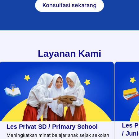
Konsultasi sekarang
Layanan Kami
Les P
Les Privat SD / Primary School
/ Jun
Meningkatkan minat belajar anak sejak sekolah