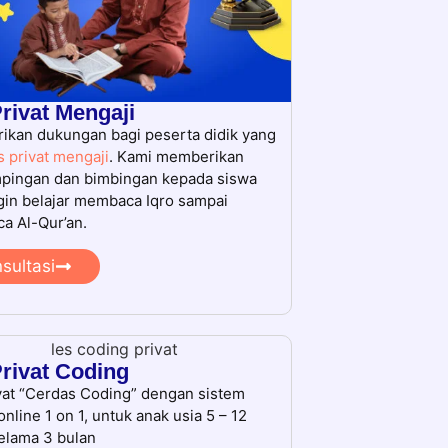
rivat Mengaji
kan dukungan bagi peserta didik yang
s privat mengaji
. Kami memberikan
pingan dan bimbingan kepada siswa
gin belajar membaca Iqro sampai
a Al-Qur’an.
sultasi
rivat Coding
vat “Cerdas Coding” dengan sistem
online 1 on 1, untuk anak usia 5 – 12
elama 3 bulan