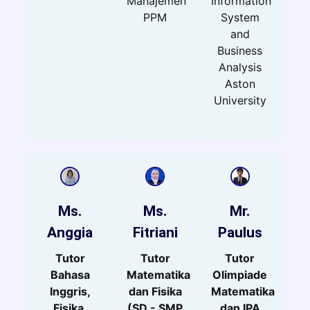
Manajemen
Information
PPM
System
and
Business
Analysis
Aston
University
Ms.
Ms.
Mr.
Anggia
Fitriani
Paulus
Tutor
Tutor
Tutor
Bahasa
Matematika
Olimpiade
Inggris,
dan Fisika
Matematika
Fisika,
(SD - SMP
dan IPA