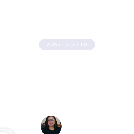
A Word from CEO
”Program Les Privat yang diberikan oleh Edumaster disusun
dengan tujuan menciptakan peningkatan minat dan prestasi
belajar setiap peserta didik dengan KURIKULUM
INTERNATIONAL (Singapore, American, Australia, IB dan
Cambridge) dan KURIKULUM NASIONAL. Mommy dan Daddy
dapat mendukung anak mendapatkan pendidikan yang
unggul dan prestatif dengan mengikuti Les Privat dari
Edumaster.”
Ms. Stefany
CEO