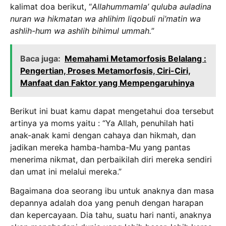
kalimat doa berikut, “
Allahummamla’ quluba auladina
nuran wa hikmatan wa ahlihim liqobuli ni’matin wa
ashlih-hum wa ashlih bihimul ummah.
”
Baca juga:
Memahami Metamorfosis Belalang :
Pengertian, Proses Metamorfosis, Ciri-Ciri,
Manfaat dan Faktor yang Mempengaruhinya
Berikut ini buat kamu dapat mengetahui doa tersebut
artinya ya moms yaitu : “Ya Allah, penuhilah hati
anak-anak kami dengan cahaya dan hikmah, dan
jadikan mereka hamba-hamba-Mu yang pantas
menerima nikmat, dan perbaikilah diri mereka sendiri
dan umat ini melalui mereka.”
Bagaimana doa seorang ibu untuk anaknya dan masa
depannya adalah doa yang penuh dengan harapan
dan kepercayaan. Dia tahu, suatu hari nanti, anaknya