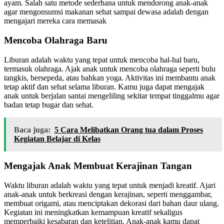
ayam. Salah satu metode sederhana untuk mendorong anak-anak
agar mengonsumsi makanan sehat sampai dewasa adalah dengan
mengajari mereka cara memasak
Mencoba Olahraga Baru
Liburan adalah waktu yang tepat untuk mencoba hal-hal baru,
termasuk olahraga. Ajak anak untuk mencoba olahraga seperti bulu
tangkis, bersepeda, atau bahkan yoga. Aktivitas ini membantu anak
tetap aktif dan sehat selama liburan. Kamu juga dapat mengajak
anak untuk berjalan santai mengeliling sekitar tempat tinggalmu agar
badan tetap bugar dan sehat.
Baca juga:
5 Cara Melibatkan Orang tua dalam Proses
Kegiatan Belajar di Kelas
Mengajak Anak Membuat Kerajinan Tangan
Waktu liburan adalah waktu yang tepat untuk menjadi kreatif. Ajari
anak-anak untuk berkreasi dengan kerajinan, seperti menggambar,
membuat origami, atau menciptakan dekorasi dari bahan daur ulang.
Kegiatan ini meningkatkan kemampuan kreatif sekaligus
memperbaiki kesabaran dan ketelitian. Anak-anak kamu dapat