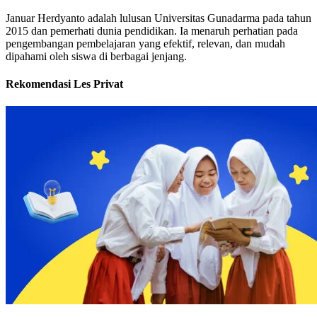
Januar Herdyanto adalah lulusan Universitas Gunadarma pada tahun
2015 dan pemerhati dunia pendidikan. Ia menaruh perhatian pada
pengembangan pembelajaran yang efektif, relevan, dan mudah
dipahami oleh siswa di berbagai jenjang.
Rekomendasi Les Privat