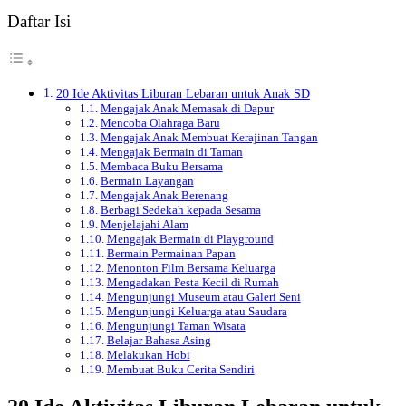
Daftar Isi
20 Ide Aktivitas Liburan Lebaran untuk Anak SD
Mengajak Anak Memasak di Dapur
Mencoba Olahraga Baru
Mengajak Anak Membuat Kerajinan Tangan
Mengajak Bermain di Taman
Membaca Buku Bersama
Bermain Layangan
Mengajak Anak Berenang
Berbagi Sedekah kepada Sesama
Menjelajahi Alam
Mengajak Bermain di Playground
Bermain Permainan Papan
Menonton Film Bersama Keluarga
Mengadakan Pesta Kecil di Rumah
Mengunjungi Museum atau Galeri Seni
Mengunjungi Keluarga atau Saudara
Mengunjungi Taman Wisata
Belajar Bahasa Asing
Melakukan Hobi
Membuat Buku Cerita Sendiri