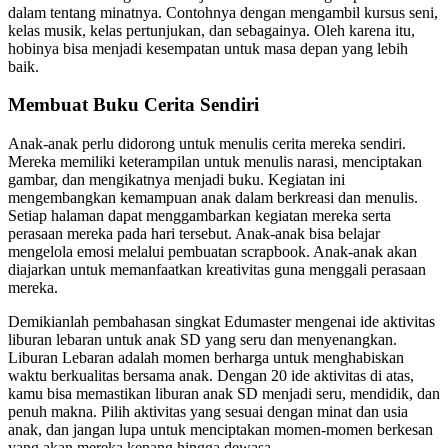
dalam tentang minatnya. Contohnya dengan mengambil kursus seni,
kelas musik, kelas pertunjukan, dan sebagainya. Oleh karena itu,
hobinya bisa menjadi kesempatan untuk masa depan yang lebih
baik.
Membuat Buku Cerita Sendiri
Anak-anak perlu didorong untuk menulis cerita mereka sendiri.
Mereka memiliki keterampilan untuk menulis narasi, menciptakan
gambar, dan mengikatnya menjadi buku. Kegiatan ini
mengembangkan kemampuan anak dalam berkreasi dan menulis.
Setiap halaman dapat menggambarkan kegiatan mereka serta
perasaan mereka pada hari tersebut. Anak-anak bisa belajar
mengelola emosi melalui pembuatan scrapbook. Anak-anak akan
diajarkan untuk memanfaatkan kreativitas guna menggali perasaan
mereka.
Demikianlah pembahasan singkat Edumaster mengenai ide aktivitas
liburan lebaran untuk anak SD yang seru dan menyenangkan.
Liburan Lebaran adalah momen berharga untuk menghabiskan
waktu berkualitas bersama anak. Dengan 20 ide aktivitas di atas,
kamu bisa memastikan liburan anak SD menjadi seru, mendidik, dan
penuh makna. Pilih aktivitas yang sesuai dengan minat dan usia
anak, dan jangan lupa untuk menciptakan momen-momen berkesan
yang akan mereka kenang hingga dewasa.