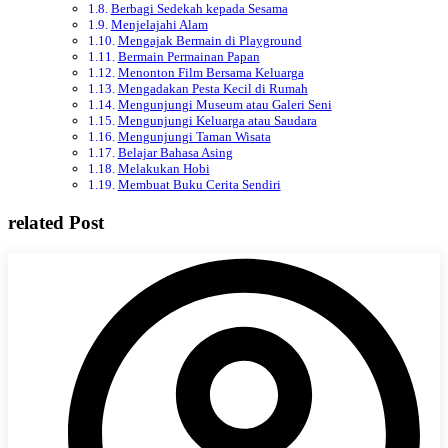
Berbagi Sedekah kepada Sesama
Menjelajahi Alam
Mengajak Bermain di Playground
Bermain Permainan Papan
Menonton Film Bersama Keluarga
Mengadakan Pesta Kecil di Rumah
Mengunjungi Museum atau Galeri Seni
Mengunjungi Keluarga atau Saudara
Mengunjungi Taman Wisata
Belajar Bahasa Asing
Melakukan Hobi
Membuat Buku Cerita Sendiri
related Post