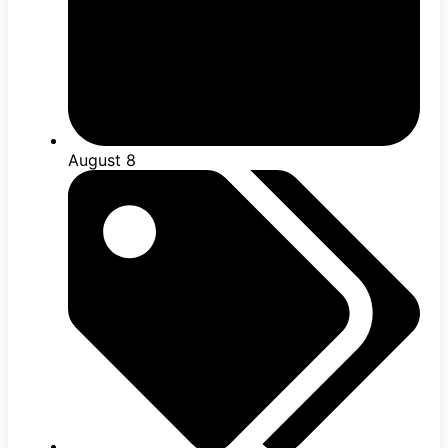
August 8