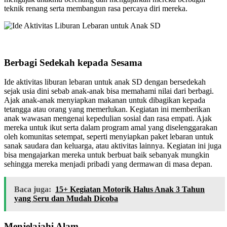
teknik renang serta membangun rasa percaya diri mereka.
Berbagi Sedekah kepada Sesama
Ide aktivitas liburan lebaran untuk anak SD dengan bersedekah
sejak usia dini sebab anak-anak bisa memahami nilai dari berbagi.
Ajak anak-anak menyiapkan makanan untuk dibagikan kepada
tetangga atau orang yang memerlukan. Kegiatan ini memberikan
anak wawasan mengenai kepedulian sosial dan rasa empati. Ajak
mereka untuk ikut serta dalam program amal yang diselenggarakan
oleh komunitas setempat, seperti menyiapkan paket lebaran untuk
sanak saudara dan keluarga, atau aktivitas lainnya. Kegiatan ini juga
bisa mengajarkan mereka untuk berbuat baik sebanyak mungkin
sehingga mereka menjadi pribadi yang dermawan di masa depan.
Baca juga:
15+ Kegiatan Motorik Halus Anak 3 Tahun
yang Seru dan Mudah Dicoba
Menjelajahi Alam