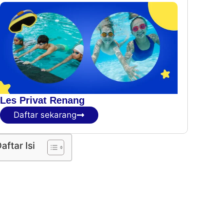
Les Privat Renang
Daftar sekarang
aftar Isi