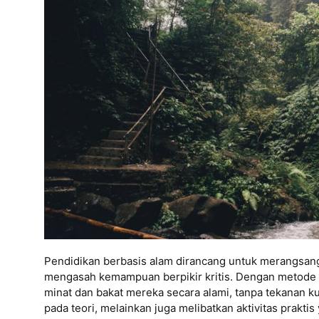
Pendidikan berbasis alam dirancang untuk merangsang 
mengasah kemampuan berpikir kritis. Dengan metode p
minat dan bakat mereka secara alami, tanpa tekanan ku
pada teori, melainkan juga melibatkan aktivitas prakt