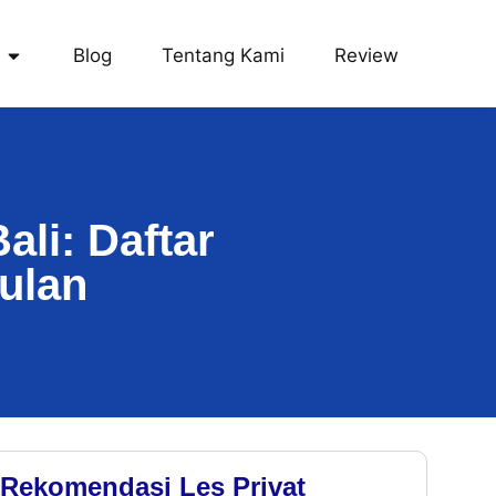
Blog
Tentang Kami
Review
li: Daftar
ulan
Rekomendasi Les Privat