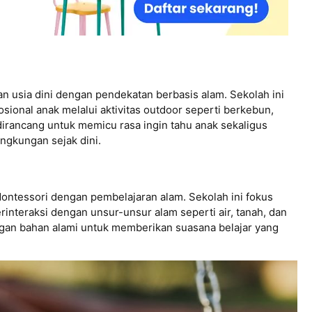
 usia dini dengan pendekatan berbasis alam. Sekolah ini
ional anak melalui aktivitas outdoor seperti berkebun,
dirancang untuk memicu rasa ingin tahu anak sekaligus
ngkungan sejak dini.
ntessori dengan pembelajaran alam. Sekolah ini fokus
interaksi dengan unsur-unsur alam seperti air, tanah, dan
ngan bahan alami untuk memberikan suasana belajar yang