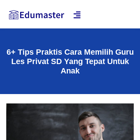
6+ Tips Praktis Cara Memilih Guru
Les Privat SD Yang Tepat Untuk
Anak