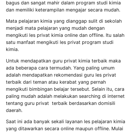
bagus dan sangat mahir dalam program studi kimia
dan memiliki keterampilan mengajar secara mudah.
Mata pelajaran kimia yang dianggap sulit di sekolah
menjadi mata pelajaran yang mudah dengan
mengikuti les privat kimia online dan offline. Itu salah
satu manfaat mengikuti les privat program studi
kimia.
Untuk mendapatkan guru privat kimia terbaik maka
ada beberapa cara termudah. Yang paling umum
adalah mendapatkan rekomendasi guru les privat
terbaik dari teman atau kerabat yang pernah
mengikuti bimbingan belajar tersebut. Selain itu, cara
paling mudah adalah melakukan searching di internet
tentang guru privat terbaik berdasarkan domisili
daerah.
Saat ini ada banyak sekali layanan les pelajaran kimia
yang ditawarkan secara online maupun offline. Mulai