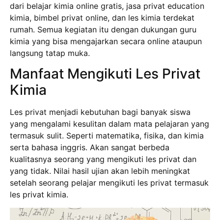
dari belajar kimia online gratis, jasa privat education
kimia, bimbel privat online, dan les kimia terdekat
rumah. Semua kegiatan itu dengan dukungan guru
kimia yang bisa mengajarkan secara online ataupun
langsung tatap muka.
Manfaat Mengikuti Les Privat
Kimia
Les privat menjadi kebutuhan bagi banyak siswa
yang mengalami kesulitan dalam mata pelajaran yang
termasuk sulit. Seperti matematika, fisika, dan kimia
serta bahasa inggris. Akan sangat berbeda
kualitasnya seorang yang mengikuti les privat dan
yang tidak. Nilai hasil ujian akan lebih meningkat
setelah seorang pelajar mengikuti les privat termasuk
les privat kimia.