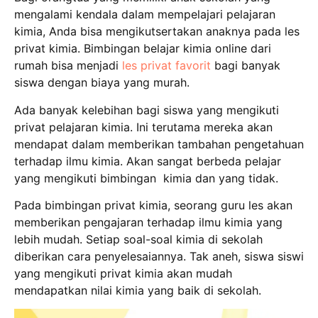
mengalami kendala dalam mempelajari pelajaran
kimia, Anda bisa mengikutsertakan anaknya pada les
privat kimia. Bimbingan belajar kimia online dari
rumah bisa menjadi
les privat favorit
bagi banyak
siswa dengan biaya yang murah.
Ada banyak kelebihan bagi siswa yang mengikuti
privat pelajaran kimia. Ini terutama mereka akan
mendapat dalam memberikan tambahan pengetahuan
terhadap ilmu kimia. Akan sangat berbeda pelajar
yang mengikuti bimbingan kimia dan yang tidak.
Pada bimbingan privat kimia, seorang guru les akan
memberikan pengajaran terhadap ilmu kimia yang
lebih mudah. Setiap soal-soal kimia di sekolah
diberikan cara penyelesaiannya. Tak aneh, siswa siswi
yang mengikuti privat kimia akan mudah
mendapatkan nilai kimia yang baik di sekolah.