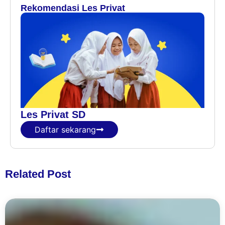
Rekomendasi Les Privat
Les Privat SD
Daftar sekarang
Related Post