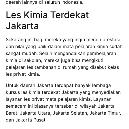
daerah lainnya di seluruh Indonesia.
Les Kimia Terdekat
Jakarta
Sekarang ini bagi mereka yang ingin meraih prestasi
dan nilai yang baik dalam mata pelajaran kimia sudah
sangat mudah. Selain mengandalkan pembelajaran
kimia di sekolah, mereka juga bisa mengikuti
pelajaran les tambahan di rumah yang disebut kelas
les privat kimia.
Untuk daerah Jakarta terdapat banyak lembaga
kursus les kimia terdekat Jakarta yang menyediakan
layanan les privat mata pelajaran kimia. Layanan
semacam ini biasanya tersebar di wilayah Jakarta
Barat, Jakarta Utara, Jakarta Selatan, Jakarta Timur,
dan Jakarta Pusat.