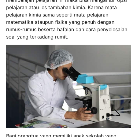
pelajaran atau les tambahan kimia. Karena mata
pelajaran kimia sama seperti mata pelajaran
matematika ataupun fisika yang penuh dengan
rumus-rumus beserta hafalan dan cara penyelesaian
soal yang terkadang rumit.
Bagi orangtua yang memiliki anak sekolah yang