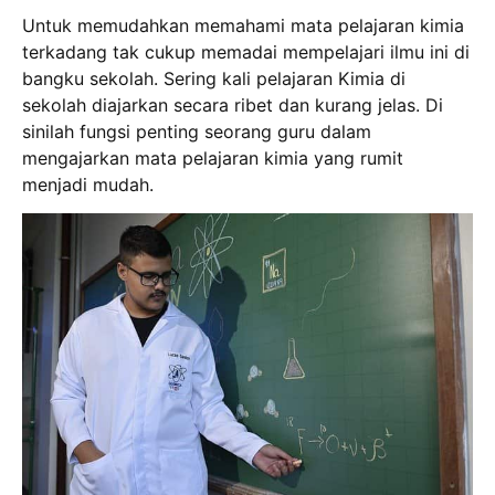
Untuk memudahkan memahami mata pelajaran kimia
terkadang tak cukup memadai mempelajari ilmu ini di
bangku sekolah. Sering kali pelajaran Kimia di
sekolah diajarkan secara ribet dan kurang jelas. Di
sinilah fungsi penting seorang guru dalam
mengajarkan mata pelajaran kimia yang rumit
menjadi mudah.