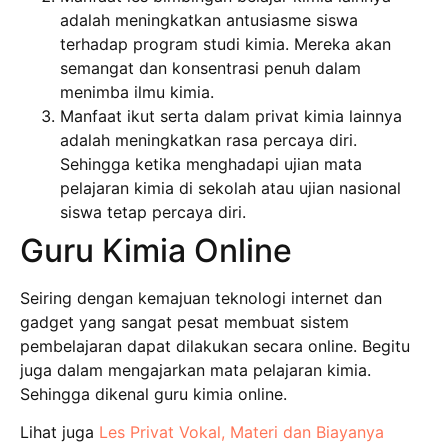
adalah meningkatkan antusiasme siswa
terhadap program studi kimia. Mereka akan
semangat dan konsentrasi penuh dalam
menimba ilmu kimia.
Manfaat ikut serta dalam privat kimia lainnya
adalah meningkatkan rasa percaya diri.
Sehingga ketika menghadapi ujian mata
pelajaran kimia di sekolah atau ujian nasional
siswa tetap percaya diri.
Guru Kimia Online
Seiring dengan kemajuan teknologi internet dan
gadget yang sangat pesat membuat sistem
pembelajaran dapat dilakukan secara online. Begitu
juga dalam mengajarkan mata pelajaran kimia.
Sehingga dikenal guru kimia online.
Lihat juga
Les Privat Vokal, Materi dan Biayanya