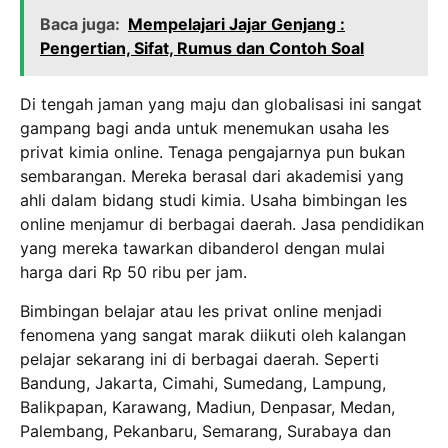
Baca juga:
Mempelajari Jajar Genjang :
Pengertian, Sifat, Rumus dan Contoh Soal
Di tengah jaman yang maju dan globalisasi ini sangat
gampang bagi anda untuk menemukan usaha les
privat kimia online. Tenaga pengajarnya pun bukan
sembarangan. Mereka berasal dari akademisi yang
ahli dalam bidang studi kimia. Usaha bimbingan les
online menjamur di berbagai daerah. Jasa pendidikan
yang mereka tawarkan dibanderol dengan mulai
harga dari Rp 50 ribu per jam.
Bimbingan belajar atau les privat online menjadi
fenomena yang sangat marak diikuti oleh kalangan
pelajar sekarang ini di berbagai daerah. Seperti
Bandung, Jakarta, Cimahi, Sumedang, Lampung,
Balikpapan, Karawang, Madiun, Denpasar, Medan,
Palembang, Pekanbaru, Semarang, Surabaya dan