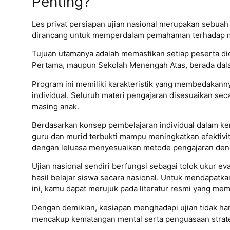
Penting?
Les privat persiapan ujian nasional merupakan sebua
dirancang untuk memperdalam pemahaman terhadap mate
Tujuan utamanya adalah memastikan setiap peserta did
Pertama, maupun Sekolah Menengah Atas, berada dalam
Program ini memiliki karakteristik yang membedakanny
individual. Seluruh materi pengajaran disesuaikan s
masing anak.
Berdasarkan konsep pembelajaran individual dalam ker
guru dan murid terbukti mampu meningkatkan efektivit
dengan leluasa menyesuaikan metode pengajaran dengan
Ujian nasional sendiri berfungsi sebagai tolok ukur e
hasil belajar siswa secara nasional. Untuk mendapatk
ini, kamu dapat merujuk pada literatur resmi yang me
Dengan demikian, kesiapan menghadapi ujian tidak h
mencakup kematangan mental serta penguasaan strate