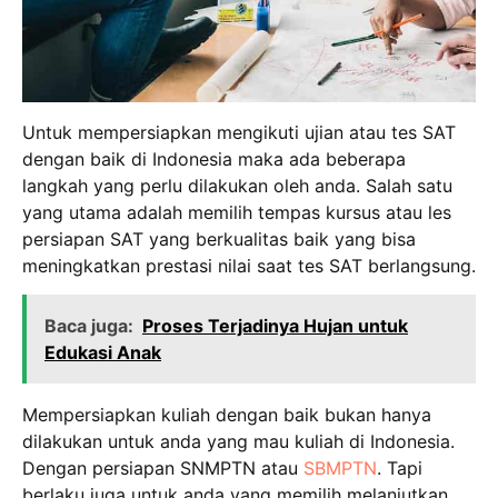
Untuk mempersiapkan mengikuti ujian atau tes SAT
dengan baik di Indonesia maka ada beberapa
langkah yang perlu dilakukan oleh anda. Salah satu
yang utama adalah memilih tempas kursus atau les
persiapan SAT yang berkualitas baik yang bisa
meningkatkan prestasi nilai saat tes SAT berlangsung.
Baca juga:
Proses Terjadinya Hujan untuk
Edukasi Anak
Mempersiapkan kuliah dengan baik bukan hanya
dilakukan untuk anda yang mau kuliah di Indonesia.
Dengan persiapan SNMPTN atau
SBMPTN
. Tapi
berlaku juga untuk anda yang memilih melanjutkan