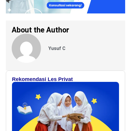
About the Author
Yusuf C
Rekomendasi Les Privat