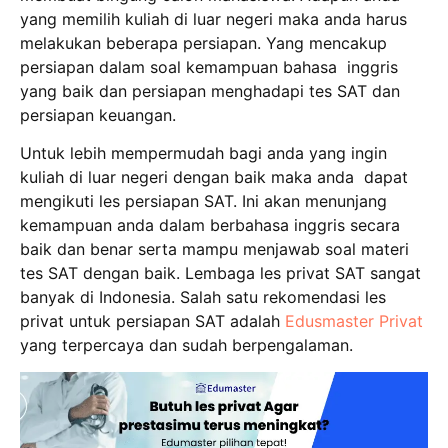
yang memilih kuliah di luar negeri maka anda harus
melakukan beberapa persiapan. Yang mencakup
persiapan dalam soal kemampuan bahasa inggris
yang baik dan persiapan menghadapi tes SAT dan
persiapan keuangan.
Untuk lebih mempermudah bagi anda yang ingin
kuliah di luar negeri dengan baik maka anda dapat
mengikuti les persiapan SAT. Ini akan menunjang
kemampuan anda dalam berbahasa inggris secara
baik dan benar serta mampu menjawab soal materi
tes SAT dengan baik. Lembaga les privat SAT sangat
banyak di Indonesia. Salah satu rekomendasi les
privat untuk persiapan SAT adalah
Edusmaster Privat
yang terpercaya dan sudah berpengalaman.