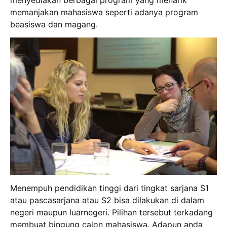
memanjakan mahasiswa seperti adanya program
beasiswa dan magang.
Menempuh pendidikan tinggi dari tingkat sarjana S1
atau pascasarjana atau S2 bisa dilakukan di dalam
negeri maupun luarnegeri. Pilihan tersebut terkadang
membuat bingung calon mahasiswa. Adapun anda