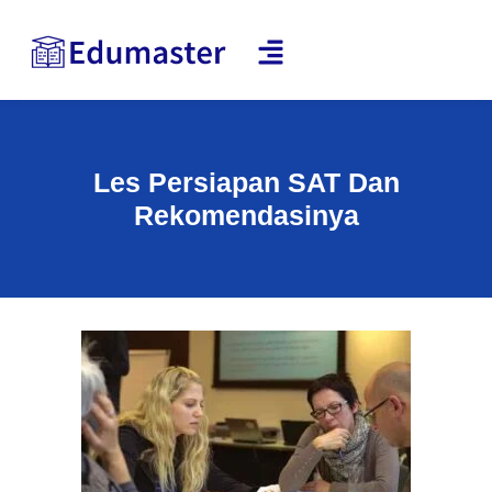
Les Persiapan SAT Dan
Rekomendasinya