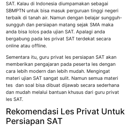
SAT. Kalau di Indonesia diumpamakan sebagai
SBMPTN untuk bisa masuk perguruan tinggi negeri
terbaik di tanah air. Namun dengan belajar sungguh-
sungguh dan persiapan matang sejak SMA maka
anda bisa lolos pada ujian SAT. Apalagi anda
bergabung pada les privat SAT terdekat secara
online atau offline.
Sementara itu, guru privat les persiapan SAT akan
memberikan pengajaran pada peserta les dengan
cara lebih modern dan lebih mudah. Mengingat
materi ujian SAT sangat sulit. Namun semua materi
tes dan soal bisa dibuat dijawab secara sederhana
dan mudah melalui bantuan khusus dari guru privat
les SAT.
Rekomendasi Les Privat Untuk
Persiapan SAT