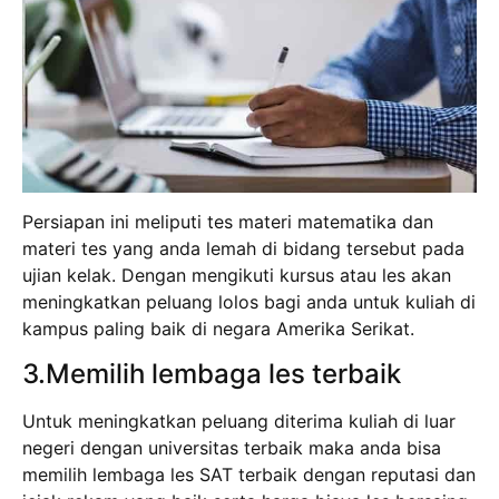
Persiapan ini meliputi tes materi matematika dan
materi tes yang anda lemah di bidang tersebut pada
ujian kelak. Dengan mengikuti kursus atau les akan
meningkatkan peluang lolos bagi anda untuk kuliah di
kampus paling baik di negara Amerika Serikat.
3.Memilih lembaga les terbaik
Untuk meningkatkan peluang diterima kuliah di luar
negeri dengan universitas terbaik maka anda bisa
memilih lembaga les SAT terbaik dengan reputasi dan