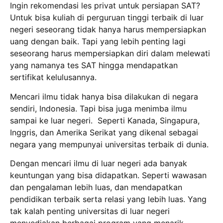
Ingin rekomendasi les privat untuk persiapan SAT?
Untuk bisa kuliah di perguruan tinggi terbaik di luar
negeri seseorang tidak hanya harus mempersiapkan
uang dengan baik. Tapi yang lebih penting lagi
seseorang harus mempersiapkan diri dalam melewati
yang namanya tes SAT hingga mendapatkan
sertifikat kelulusannya.
Mencari ilmu tidak hanya bisa dilakukan di negara
sendiri, Indonesia. Tapi bisa juga menimba ilmu
sampai ke luar negeri. Seperti Kanada, Singapura,
Inggris, dan Amerika Serikat yang dikenal sebagai
negara yang mempunyai universitas terbaik di dunia.
Dengan mencari ilmu di luar negeri ada banyak
keuntungan yang bisa didapatkan. Seperti wawasan
dan pengalaman lebih luas, dan mendapatkan
pendidikan terbaik serta relasi yang lebih luas. Yang
tak kalah penting universitas di luar negeri
menyediakan berbagai program yang menarik