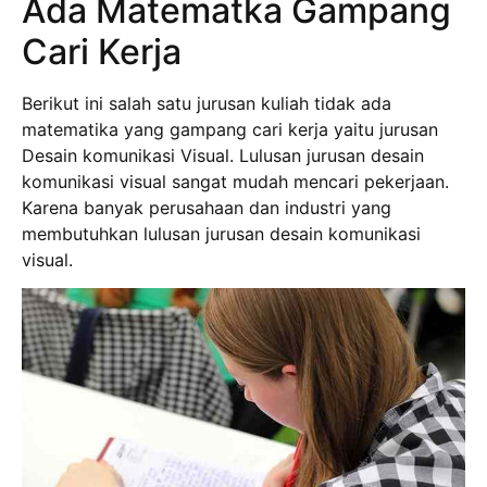
Ada Matematka Gampang
Cari Kerja
Berikut ini salah satu jurusan kuliah tidak ada
matematika yang gampang cari kerja yaitu jurusan
Desain komunikasi Visual. Lulusan jurusan desain
komunikasi visual sangat mudah mencari pekerjaan.
Karena banyak perusahaan dan industri yang
membutuhkan lulusan jurusan desain komunikasi
visual.