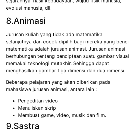
sejarahnya, hasil kebudayaan, wujud fisik manusia,
evolusi manusia, dll.
8.Animasi
Jurusan kuliah yang tidak ada matematika
selanjutnya dan cocok dipilih bagi mereka yang benci
matematika adalah jurusan animasi. Jurusan animasi
berhubungan tentang penciptaan suatu gambar visual
memakai teknologi mutakhir. Sehingga dapat
menghasilkan gambar tiga dimensi dan dua dimensi.
Beberapa pelajaran yang akan diberikan pada
mahasiswa jurusan animasi, antara lain :
Pengeditan video
Menuliskan skrip
Membuat game, video, musik dan film.
9.Sastra