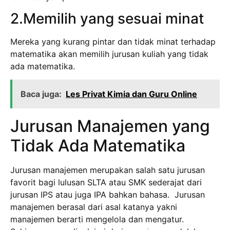
2.Memilih yang sesuai minat
Mereka yang kurang pintar dan tidak minat terhadap
matematika akan memilih jurusan kuliah yang tidak
ada matematika.
Baca juga:
Les Privat Kimia dan Guru Online
Jurusan Manajemen yang
Tidak Ada Matematika
Jurusan manajemen merupakan salah satu jurusan
favorit bagi lulusan SLTA atau SMK sederajat dari
jurusan IPS atau juga IPA bahkan bahasa. Jurusan
manajemen berasal dari asal katanya yakni
manajemen berarti mengelola dan mengatur.