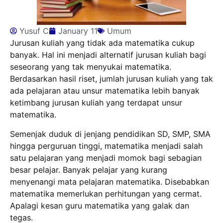
Yusuf C
January 11
Umum
Jurusan kuliah yang tidak ada matematika cukup
banyak. Hal ini menjadi alternatif jurusan kuliah bagi
seseorang yang tak menyukai matematika.
Berdasarkan hasil riset, jumlah jurusan kuliah yang tak
ada pelajaran atau unsur matematika lebih banyak
ketimbang jurusan kuliah yang terdapat unsur
matematika.
Semenjak duduk di jenjang pendidikan SD, SMP, SMA
hingga perguruan tinggi, matematika menjadi salah
satu pelajaran yang menjadi momok bagi sebagian
besar pelajar. Banyak pelajar yang kurang
menyenangi mata pelajaran matematika. Disebabkan
matematika memerlukan perhitungan yang cermat.
Apalagi kesan guru matematika yang galak dan
tegas.