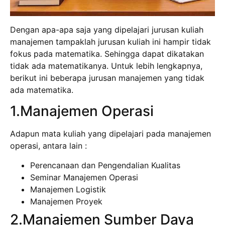
Dengan apa-apa saja yang dipelajari jurusan kuliah
manajemen tampaklah jurusan kuliah ini hampir tidak
fokus pada matematika. Sehingga dapat dikatakan
tidak ada matematikanya. Untuk lebih lengkapnya,
berikut ini beberapa jurusan manajemen yang tidak
ada matematika.
1.Manajemen Operasi
Adapun mata kuliah yang dipelajari pada manajemen
operasi, antara lain :
Perencanaan dan Pengendalian Kualitas
Seminar Manajemen Operasi
Manajemen Logistik
Manajemen Proyek
2.Manajemen Sumber Daya