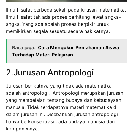
Ilmu filsafat berbeda sekali pada jurusan matematika.
Ilmu filsafat tak ada proses berhitung lewat angka-
angka. Yang ada adalah proses berpikir untuk
memikirkan segala sesuatu secara hakikatnya.
Baca juga:
Cara Mengukur Pemahaman Siswa
Terhadap Materi Pelajaran
2.Jurusan Antropologi
Jurusan berikutnya yang tidak ada matematika
adalah antropologi. Antropologi merupakan jurusan
yang mempelajari tentang budaya dan kebudayaan
manusia. Tidak terdapatnya materi matematika di
dalam jurusan ini. Disebabkan jurusan antropologi
hanya berkonsentrasi pada budaya manusia dan
komponennya.