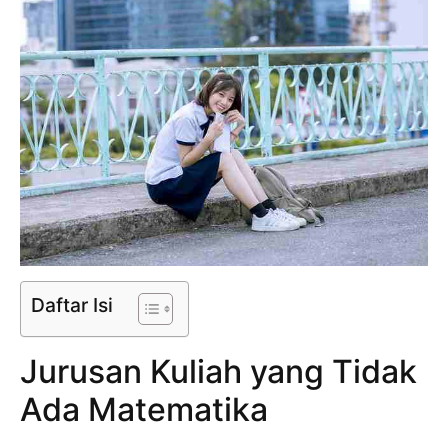
Daftar Isi
Jurusan Kuliah yang Tidak
Ada Matematika